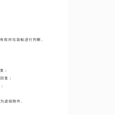
有权对垃圾帖进行判断。
复；
及回复；
复；
；
义为虚假附件。